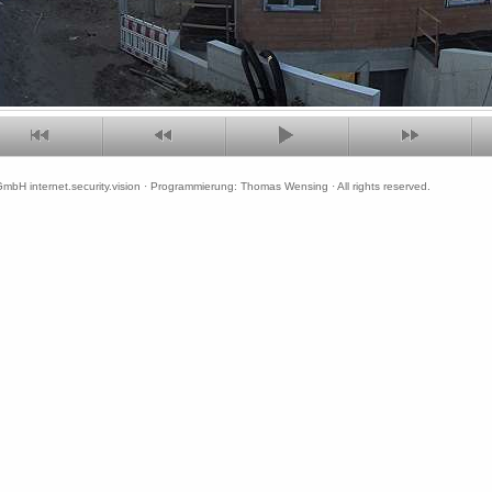
mbH internet.security.vision · Programmierung: Thomas Wensing · All rights reserved.