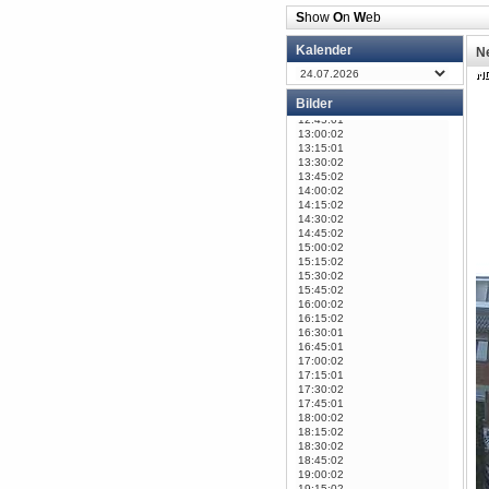
S
how
O
n
W
eb
Kalender
N
Bilder